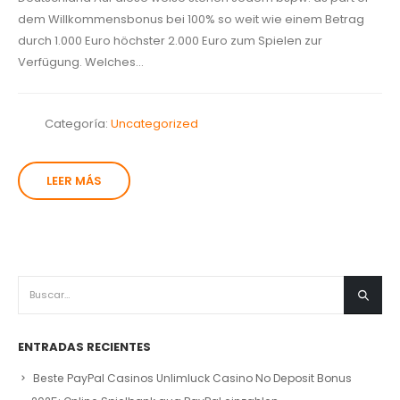
dem Willkommensbonus bei 100% so weit wie einem Betrag
durch 1.000 Euro höchster 2.000 Euro zum Spielen zur
Verfügung. Welches...
Categoría:
Uncategorized
LEER MÁS
ENTRADAS RECIENTES
Beste PayPal Casinos Unlimluck Casino No Deposit Bonus