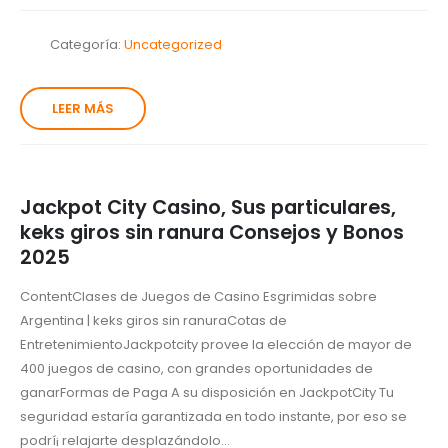
Categoría:
Uncategorized
LEER MÁS
Jackpot City Casino, Sus particulares,
keks giros sin ranura Consejos y Bonos
2025
ContentClases de Juegos de Casino Esgrimidas sobre
Argentina | keks giros sin ranuraCotas de
EntretenimientoJackpotcity provee la elección de mayor de
400 juegos de casino, con grandes oportunidades de
ganarFormas de Paga A su disposición en JackpotCity Tu
seguridad estaría garantizada en todo instante, por eso se
podrí¡ relajarte desplazándolo...