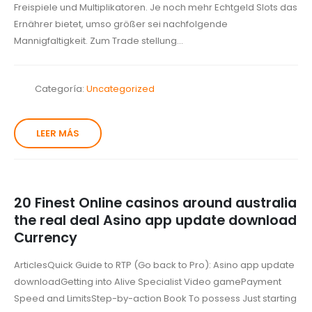
Freispiele und Multiplikatoren. Je noch mehr Echtgeld Slots das
Ernährer bietet, umso größer sei nachfolgende
Mannigfaltigkeit. Zum Trade stellung...
Categoría:
Uncategorized
LEER MÁS
20 Finest Online casinos around australia
the real deal Asino app update download
Currency
ArticlesQuick Guide to RTP (Go back to Pro): Asino app update
downloadGetting into Alive Specialist Video gamePayment
Speed and LimitsStep-by-action Book To possess Just starting