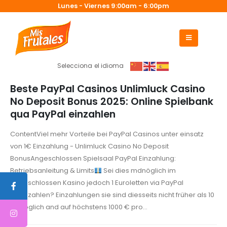
Lunes - Viernes 9:00am - 6:00pm
Selecciona el idioma
Beste PayPal Casinos Unlimluck Casino
No Deposit Bonus 2025: Online Spielbank
qua PayPal einzahlen
ContentViel mehr Vorteile bei PayPal Casinos unter einsatz
von 1€ Einzahlung - Unlimluck Casino No Deposit
BonusAngeschlossen Spielsaal PayPal Einzahlung:
Betriebsanleitung & Limits
Sei dies mdnöglich im
Angeschlossen Kasino jedoch 1 Euroletten via PayPal
einzuzahlen? Einzahlungen sie sind diesseits nicht früher als 10
€ möglich and auf höchstens 1000 € pro...