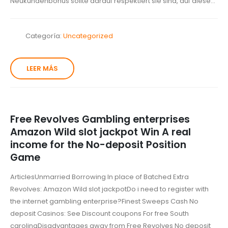
Neukundenbonus sollte darauf respektiert sie sind, auf diese...
Categoría:
Uncategorized
LEER MÁS
Free Revolves Gambling enterprises
Amazon Wild slot jackpot Win A real
income for the No-deposit Position
Game
ArticlesUnmarried Borrowing In place of Batched Extra
Revolves: Amazon Wild slot jackpotDo i need to register with
the internet gambling enterprise?Finest Sweeps Cash No
deposit Casinos: See Discount coupons For free South
carolinaDisadvantages away from Free Revolves No deposit