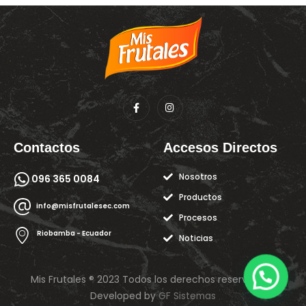
Contactos
Accesos Directos
Nosotros
096 365 0084
Productos
info@misfrutalesec.com
Procesos
Riobamba - Ecuador
Noticias
Mis Frutales ® 2023 Todos los derechos reservados |
Developed by
GF Sistemas