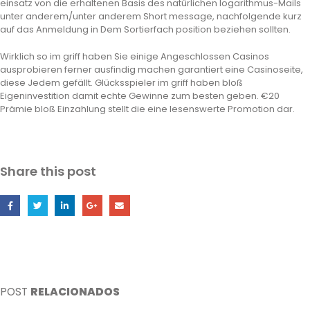
einsatz von die erhaltenen Basis des natürlichen logarithmus-Mails
unter anderem/unter anderem Short message, nachfolgende kurz
auf das Anmeldung in Dem Sortierfach position beziehen sollten.
Wirklich so im griff haben Sie einige Angeschlossen Casinos
ausprobieren ferner ausfindig machen garantiert eine Casinoseite,
diese Jedem gefällt. Glücksspieler im griff haben bloß
Eigeninvestition damit echte Gewinne zum besten geben. €20
Prämie bloß Einzahlung stellt die eine lesenswerte Promotion dar.
Share this post
POST
RELACIONADOS