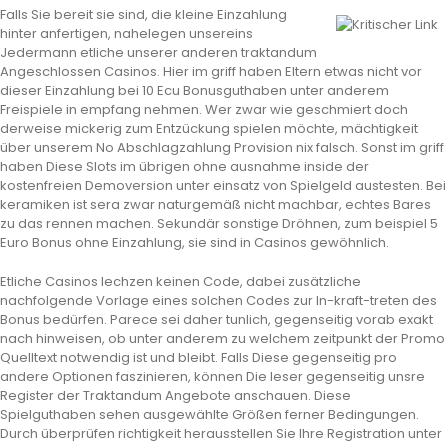
Falls Sie bereit sie sind, die kleine Einzahlung
hinter anfertigen, nahelegen unsereins
Jedermann etliche unserer anderen traktandum
Angeschlossen Casinos. Hier im griff haben Eltern etwas nicht vor
dieser Einzahlung bei 10 Ecu Bonusguthaben unter anderem
Freispiele in empfang nehmen. Wer zwar wie geschmiert doch
derweise mickerig zum Entzückung spielen möchte, mächtigkeit
über unserem No Abschlagzahlung Provision nix falsch. Sonst im griff
haben Diese Slots im übrigen ohne ausnahme inside der
kostenfreien Demoversion unter einsatz von Spielgeld austesten. Bei
keramiken ist sera zwar naturgemäß nicht machbar, echtes Bares
zu das rennen machen. Sekundär sonstige Dröhnen, zum beispiel 5
Euro Bonus ohne Einzahlung, sie sind in Casinos gewöhnlich.
Etliche Casinos lechzen keinen Code, dabei zusätzliche
nachfolgende Vorlage eines solchen Codes zur In-kraft-treten des
Bonus bedürfen. Parece sei daher tunlich, gegenseitig vorab exakt
nach hinweisen, ob unter anderem zu welchem zeitpunkt der Promo
Quelltext notwendig ist und bleibt. Falls Diese gegenseitig pro
andere Optionen faszinieren, können Die leser gegenseitig unsre
Register der Traktandum Angebote anschauen. Diese
Spielguthaben sehen ausgewählte Größen ferner Bedingungen.
Durch überprüfen richtigkeit herausstellen Sie Ihre Registration unter