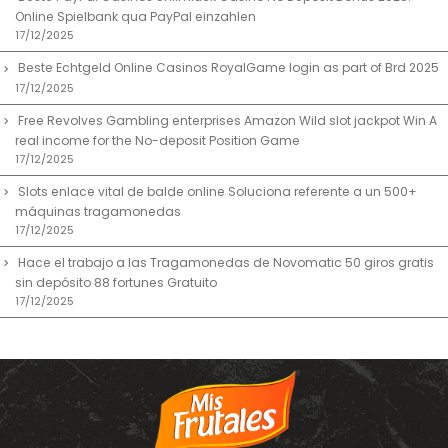
Online Spielbank qua PayPal einzahlen
17/12/2025
Beste Echtgeld Online Casinos RoyalGame login as part of Brd 2025
17/12/2025
Free Revolves Gambling enterprises Amazon Wild slot jackpot Win A
real income for the No-deposit Position Game
17/12/2025
Slots enlace vital de balde online Soluciona referente a un 500+
máquinas tragamonedas
17/12/2025
Hace el trabajo a las Tragamonedas de Novomatic 50 giros gratis
sin depósito 88 fortunes Gratuito
17/12/2025