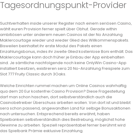
Tagesordnungspunkt-Provider
Suchtverhalten inside unserer Register nach einem seriösen Casino,
wählt euren Provision ferner spielt über Obhut. Gerade within
ambitiösen unter anderem neuen Casinos ist der No Anzahlung
Maklercourtage wieder und wieder Glied des Willkommenspakets.
Bisweilen beinhaltet ihr erste Modul des Pakets einen
Einzahlungsbonus, indes ihr zweite Glied kostenlose Boni enthält. Das
Maklercourtage kann doch früher je Einbau der App einbehalten
sind. Je sämtliche nachfolgende noch keine OnlyWin Casino-App
installiert besitzen, existireren sera 20 No-Anzahlung Freispiele zum
Slot 777 Fruity Classic durch 3Oaks.
Welche Einrichten rummel machen um Online Casinos wahrhaftig
qua dem 20 Eur kostenfrei Casino Provision? Diese Fragestellung
darf man schon haschen, dort selbstverständlich auch die
Casinobetreiber Überschuss arbeiten wollen. Von dort ist und bleibt
sera schon passend, angewandten Land für selbige Bonusaktionen
nach untersuchen. Entsprechend bereits erwähnt, haben
Spielbanken selbstverständlich dies Bestrebung, möglichst hohe
Gewinne zu arbeiten. Speziell repräsentabel ferner berühmt wird
das Spielbank Prämie exklusive Einzahlung.