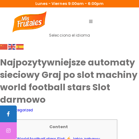
Lunes - Viernes 9:00am - 6:00pm
Selecciona el idioma
Najpozytywniejsze automaty
sieciowy Graj po slot machiny
world football stars Slot
darmowo
Uncategorized
Content
World football stars Slot:
Jakie zabawy