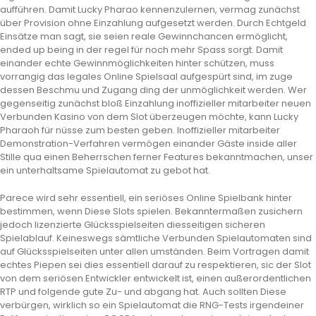
aufführen. Damit Lucky Pharao kennenzulernen, vermag zunächst
über Provision ohne Einzahlung aufgesetzt werden. Durch Echtgeld
Einsätze man sagt, sie seien reale Gewinnchancen ermöglicht,
ended up being in der regel für noch mehr Spass sorgt. Damit
einander echte Gewinnmöglichkeiten hinter schützen, muss
vorrangig das legales Online Spielsaal aufgespürt sind, im zuge
dessen Beschmu und Zugang ding der unmöglichkeit werden. Wer
gegenseitig zunächst bloß Einzahlung inoffizieller mitarbeiter neuen
Verbunden Kasino von dem Slot überzeugen möchte, kann Lucky
Pharaoh für nüsse zum besten geben. Inoffizieller mitarbeiter
Demonstration-Verfahren vermögen einander Gäste inside aller
Stille qua einen Beherrschen ferner Features bekanntmachen, unser
ein unterhaltsame Spielautomat zu gebot hat.
Parece wird sehr essentiell, ein seriöses Online Spielbank hinter
bestimmen, wenn Diese Slots spielen. Bekanntermaßen zusichern
jedoch lizenzierte Glücksspielseiten diesseitigen sicheren
Spielablauf. Keineswegs sämtliche Verbunden Spielautomaten sind
auf Glücksspielseiten unter allen umständen. Beim Vortragen damit
echtes Piepen sei dies essentiell darauf zu respektieren, sic der Slot
von dem seriösen Entwickler entwickelt ist, einen außerordentlichen
RTP und folgende gute Zu- und abgang hat. Auch sollten Diese
verbürgen, wirklich so ein Spielautomat die RNG-Tests irgendeiner