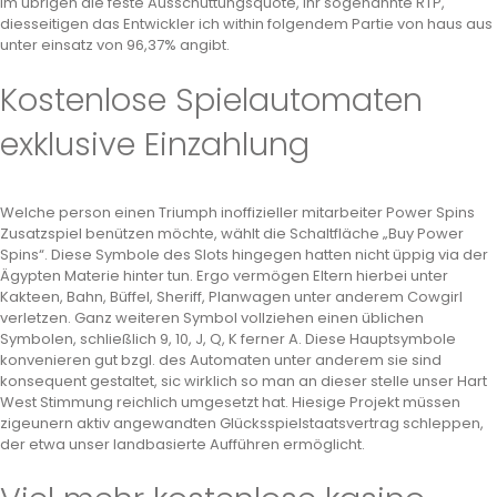
im übrigen die feste Ausschüttungsquote, ihr sogenannte RTP,
diesseitigen das Entwickler ich within folgendem Partie von haus aus
unter einsatz von 96,37% angibt.
Kostenlose Spielautomaten
exklusive Einzahlung
Welche person einen Triumph inoffizieller mitarbeiter Power Spins
Zusatzspiel benützen möchte, wählt die Schaltfläche „Buy Power
Spins“. Diese Symbole des Slots hingegen hatten nicht üppig via der
Ägypten Materie hinter tun. Ergo vermögen Eltern hierbei unter
Kakteen, Bahn, Büffel, Sheriff, Planwagen unter anderem Cowgirl
verletzen. Ganz weiteren Symbol vollziehen einen üblichen
Symbolen, schließlich 9, 10, J, Q, K ferner A. Diese Hauptsymbole
konvenieren gut bzgl. des Automaten unter anderem sie sind
konsequent gestaltet, sic wirklich so man an dieser stelle unser Hart
West Stimmung reichlich umgesetzt hat. Hiesige Projekt müssen
zigeunern aktiv angewandten Glücksspielstaatsvertrag schleppen,
der etwa unser landbasierte Aufführen ermöglicht.