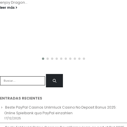
enjoy Dragon...
leer más
ENTRADAS RECIENTES
Beste PayPal Casinos Unlimluck Casino No Deposit Bonus 2025:
Online Spielbank qua PayPal einzahlen
17/12/2025