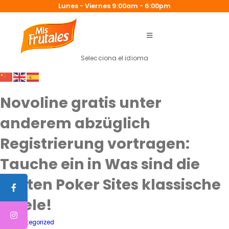
Lunes - Viernes 9:00am - 6:00pm
Selecciona el idioma
Novoline gratis unter
anderem abzüglich
Registrierung vortragen:
Tauche ein in Was sind die
besten Poker Sites klassische
Spiele!
Uncategorized