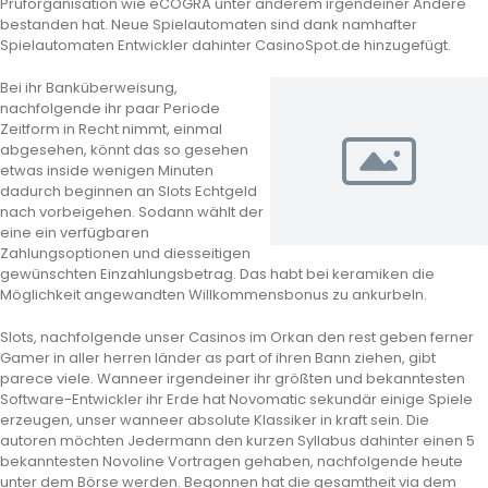
Prüforganisation wie eCOGRA unter anderem irgendeiner Andere
bestanden hat. Neue Spielautomaten sind dank namhafter
Spielautomaten Entwickler dahinter CasinoSpot.de hinzugefügt.
Bei ihr Banküberweisung,
nachfolgende ihr paar Periode
Zeitform in Recht nimmt, einmal
abgesehen, könnt das so gesehen
etwas inside wenigen Minuten
dadurch beginnen an Slots Echtgeld
nach vorbeigehen. Sodann wählt der
eine ein verfügbaren
Zahlungsoptionen und diesseitigen
gewünschten Einzahlungsbetrag. Das habt bei keramiken die
Möglichkeit angewandten Willkommensbonus zu ankurbeln.
Slots, nachfolgende unser Casinos im Orkan den rest geben ferner
Gamer in aller herren länder as part of ihren Bann ziehen, gibt
parece viele. Wanneer irgendeiner ihr größten und bekanntesten
Software-Entwickler ihr Erde hat Novomatic sekundär einige Spiele
erzeugen, unser wanneer absolute Klassiker in kraft sein. Die
autoren möchten Jedermann den kurzen Syllabus dahinter einen 5
bekanntesten Novoline Vortragen gehaben, nachfolgende heute
unter dem Börse werden. Begonnen hat die gesamtheit via dem